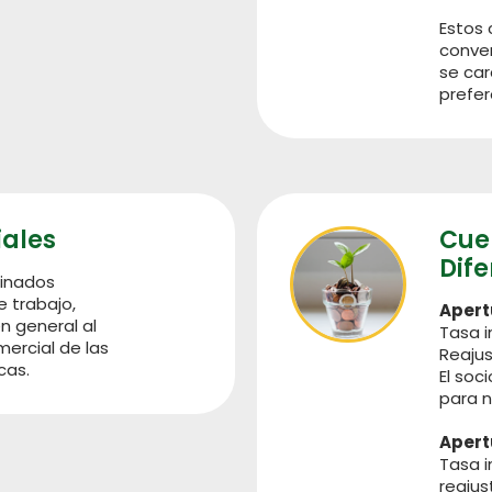
Estos 
conven
se car
prefer
iales
Cue
Dife
tinados
e trabajo,
Apert
n general al
Tasa i
mercial de las
Reajus
cas.
El soc
para n
Apert
Tasa i
reajus