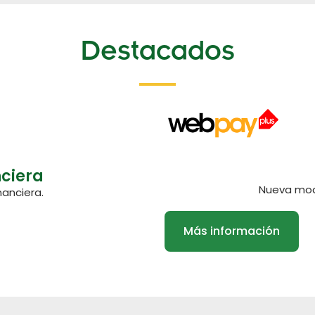
Destacados
nciera
Nueva mod
nanciera.
Más información