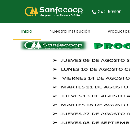
Ir
al
342-595100
contenido
Inicio
Nuestra Institución
Productos