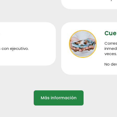
o
Cue
Corre
 con ejecutivo.
inmedi
veces
No dev
Más información