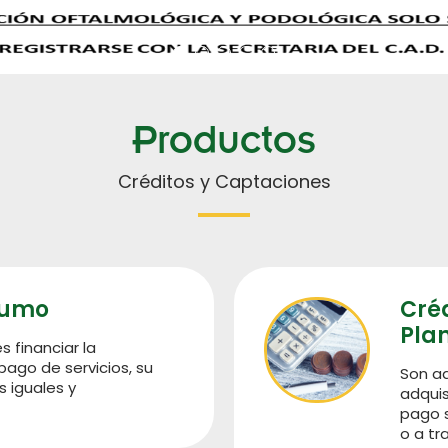
Productos
Créditos y Captaciones
sumo
Cré
Plan
 financiar la
pago de servicios, su
Son aq
 iguales y
adquis
pago s
o a tr